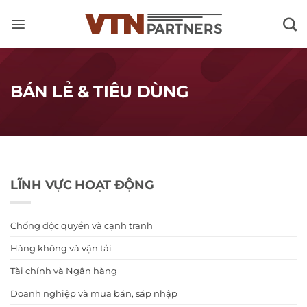
Skip
to
content
BÁN LẺ & TIÊU DÙNG
LĨNH VỰC HOẠT ĐỘNG
Chống độc quyền và cạnh tranh
Hàng không và vận tải
Tài chính và Ngân hàng
Doanh nghiệp và mua bán, sáp nhập