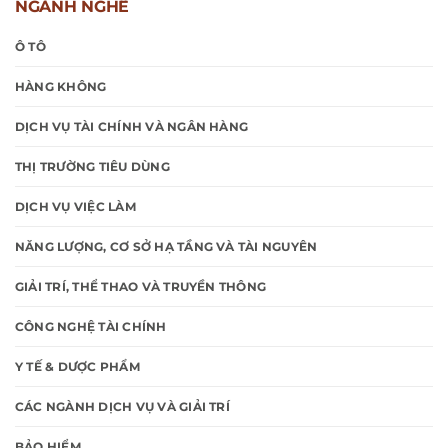
NGÀNH NGHỀ
Ô TÔ
HÀNG KHÔNG
DỊCH VỤ TÀI CHÍNH VÀ NGÂN HÀNG
THỊ TRƯỜNG TIÊU DÙNG
DỊCH VỤ VIỆC LÀM
NĂNG LƯỢNG, CƠ SỞ HẠ TẦNG VÀ TÀI NGUYÊN
GIẢI TRÍ, THỂ THAO VÀ TRUYỀN THÔNG
CÔNG NGHỆ TÀI CHÍNH
Y TẾ & DƯỢC PHẨM
CÁC NGÀNH DỊCH VỤ VÀ GIẢI TRÍ
BẢO HIỂM