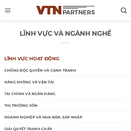
Skip
to
content
LĨNH VỰC VÀ NGÀNH NGHỀ
LĨNH VỰC HOẠT ĐỘNG
CHỐNG ĐỘC QUYỀN VÀ CẠNH TRANH
HÀNG KHÔNG VÀ VẬN TẢI
TÀI CHÍNH VÀ NGÂN HÀNG
THỊ TRƯỜNG VỐN
DOANH NGHIỆP VÀ MUA BÁN, SÁP NHẬP
GIẢI QUYẾT TRANH CHẤP