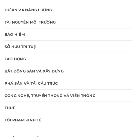
DỰ ÁN VÀ NĂNG LƯỢNG
TÀI NGUYÊN MÔI TRƯỜNG
BẢO HIỂM
SỞ HỮU TRÍ TUỆ
LAO ĐỘNG
BẤT ĐỘNG SẢN VÀ XÂY DỰNG
PHÁ SẢN VÀ TÁI CẤU TRÚC
CÔNG NGHỆ, TRUYỀN THÔNG VÀ VIỄN THÔNG
THUẾ
TỘI PHẠM KINH TẾ