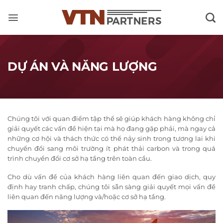
Skip
to
content
DỰ ÁN VÀ NĂNG LƯỢNG
Chúng tôi với quan điểm tập thể sẽ giúp khách hàng không chỉ
giải quyết các vấn đề hiện tại mà họ đang gặp phải, mà ngay cả
những cơ hội và thách thức có thể nảy sinh trong tương lai khi
chuyển đổi sang môi trường ít phát thải carbon và trong quá
trình chuyển đổi cơ sở hạ tầng trên toàn cầu.
Cho dù vấn đề của khách hàng liên quan đến giao dịch, quy
định hay tranh chấp, chúng tôi sẵn sàng giải quyết mọi vấn đề
liên quan đến năng lượng và/hoặc cơ sở hạ tầng.