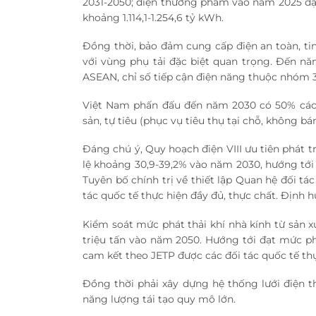
2031-2050; điện thương phẩm vào năm 2025 đ
khoảng 1.114,1-1.254,6 tỷ kWh.
Đồng thời, bảo đảm cung cấp điện an toàn, tin 
với vùng phụ tải đặc biệt quan trọng. Đến n
ASEAN, chỉ số tiếp cận điện năng thuộc nhóm
Việt Nam phấn đấu đến năm 2030 có 50% các 
sản, tự tiêu (phục vụ tiêu thụ tại chỗ, không b
Đáng chú ý, Quy hoạch điện VIII ưu tiên phát t
lệ khoảng 30,9-39,2% vào năm 2030, hướng tới 
Tuyên bố chính trị về thiết lập Quan hệ đối t
tác quốc tế thực hiện đầy đủ, thực chất. Định h
Kiểm soát mức phát thải khí nhà kính từ sản 
triệu tấn vào năm 2050. Hướng tới đạt mức ph
cam kết theo JETP được các đối tác quốc tế thự
Đồng thời phải xây dựng hệ thống lưới điện 
năng lượng tái tạo quy mô lớn.