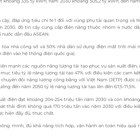
ạt khoảng 335 tỷ kWh; năm 2030 khoảng 505,2 tỷ kWh; đến năm
cậy, đáp ứng tiêu chí N-1 đối với vùng phụ tải quan trọng và N
ăm 2030, độ tin cậy cung cấp điện năng thuộc nhóm 4 nước d
 3 nước dẫn đầu ASEAN.
tòa nhà công sở và 50% nhà dân sử dụng điện mặt trời mái n
án điện vào hệ thống điện quốc gia).
riển mạnh các nguồn năng lượng tái tạo phục vụ sản xuất điện, 
mục tiêu tỷ lệ năng lượng tái tạo 47% với điều kiện các cam kế
ác chuyển đổi năng lượng công bằng với Việt Nam (JETP) được c
ướng đến năm 2050 tỷ lệ năng lượng tái tạo lên đến 67,5-71,5%.
xuất điện đạt khoảng 204-254 triệu tấn năm 2030 và còn khoảng
át thải đỉnh không quá 170 triệu tấn vào năm 2030 với điều ki
c hiện đầy đủ, thực chất.
thông minh, đủ khả năng tích hợp, vận hành an toàn hiệu quả