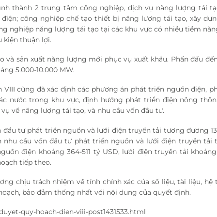
hình thành 2 trung tâm công nghiệp, dịch vụ năng lượng tái tạ
điện; công nghiệp chế tạo thiết bị năng lượng tái tạo, xây dựn
công nghiệp năng lượng tái tạo tại các khu vực có nhiều tiềm nă
kiện thuận lợi.
tạo và sản xuất năng lượng mới phục vụ xuất khẩu. Phấn đấu đ
oảng 5.000-10.000 MW.
n VIII cũng đã xác định các phương án phát triển nguồn điện, 
i các nước trong khu vực, định hướng phát triển điện nông thôn
 vụ về năng lượng tái tạo, và nhu cầu vốn đầu tư.
n đầu tư phát triển nguồn và lưới điện truyền tải tương đương
1
h nhu cầu vốn đầu tư phát triển nguồn và lưới điện truyền tải
 nguồn điện khoảng 364-
511 tỷ USD
, lưới điện truyền tải khoảng
oạch tiếp theo.
g chịu trách nhiệm về tính chính xác của số liệu, tài liệu, hệ
 hoạch, bảo đảm thống nhất với nội dung của quyết định.
duyet-quy-hoach-dien-viii-post1431533.html