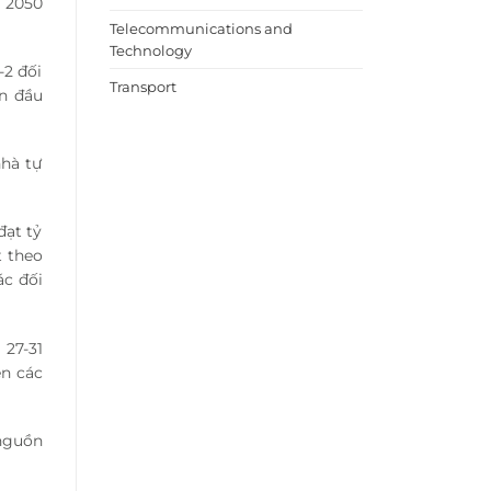
 2050
Telecommunications and
Technology
-2 đối
Transport
ẫn đầu
hà tự
đạt tỷ
t theo
ác đối
 27-31
ện các
 nguồn