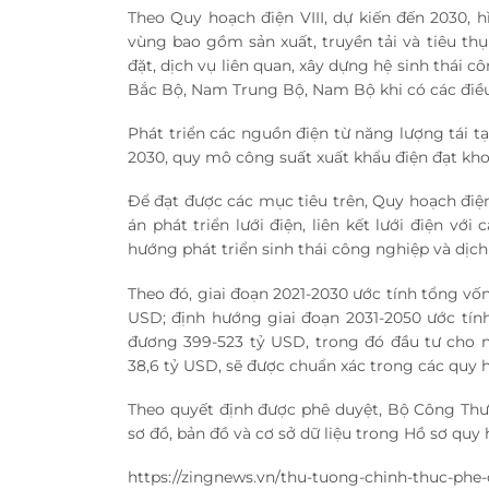
Theo Quy hoạch điện VIII, dự kiến đến 2030, 
vùng bao gồm sản xuất, truyền tải và tiêu thụ 
đặt, dịch vụ liên quan, xây dựng hệ sinh thái 
Bắc Bộ, Nam Trung Bộ, Nam Bộ khi có các điều 
Phát triển các nguồn điện từ năng lượng tái 
2030, quy mô công suất xuất khẩu điện đạt kh
Để đạt được các mục tiêu trên, Quy hoạch điệ
án phát triển lưới điện, liên kết lưới điện vớ
hướng phát triển sinh thái công nghiệp và dịch
Theo đó, giai đoạn 2021-2030 ước tính tổng vố
USD
; định hướng giai đoạn 2031-2050 ước tín
đương 399-
523 tỷ USD
, trong đó đầu tư cho
38,6 tỷ USD
, sẽ được chuẩn xác trong các quy h
Theo quyết định được phê duyệt, Bộ Công Thươn
sơ đồ, bản đồ và cơ sở dữ liệu trong Hồ sơ quy
https://zingnews.vn/thu-tuong-chinh-thuc-phe-