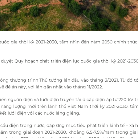
c quốc gia thời kỳ 2021-2030, tầm nhìn đến năm 2050 chính thứ
duyệt Quy hoạch phát triển điện lực quốc gia thời kỳ 2021-203
ông thương trình Thủ tướng lần đầu vào tháng 3/2021. Từ đó tớ
ề đề án này, với lần gần nhất vào tháng 11/2022.
ển nguồn điện và lưới điện truyền tải ở cấp điện áp từ 220 kV tr
, năng lượng mới trên lãnh thổ Việt Nam thời kỳ 2021-2030, tầ
ết lưới điện với các nước láng giềng.
ầu điện trong nước, đáp ứng mục tiêu phát triển kinh tế – xã h
m trong giai đoạn 2021-2030, khoảng 6,5-7,5%/năm trong giai