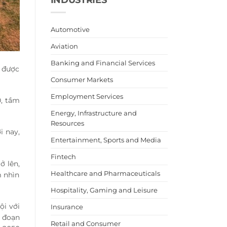
Automotive
Aviation
Banking and Financial Services
c được
Consumer Markets
Employment Services
0, tầm
Energy, Infrastructure and
Resources
i nay,
Entertainment, Sports and Media
Fintech
ở lên,
Healthcare and Pharmaceuticals
m nhìn
Hospitality, Gaming and Leisure
ội với
Insurance
 đoạn
Retail and Consumer