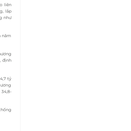
o liên
g, lắp
ng như
ến năm
phương
, định
34,7 tỷ
 tương
 34,8-
 thống