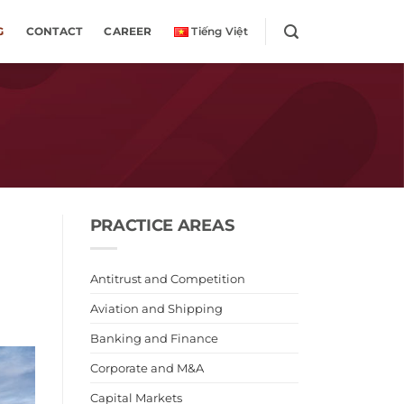
G
CONTACT
CAREER
Tiếng Việt
PRACTICE AREAS
Antitrust and Competition
Aviation and Shipping
Banking and Finance
Corporate and M&A
Capital Markets